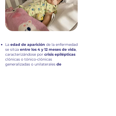
La
edad de aparición
de la enfermedad
se sitúa
entre los 4 y 12 meses de vida
,
caracterizándose por
crisis epilépticas
clónicas o tónico-clónicas
generalizadas o unilaterales
de
duración prolongada
tanto en un
contexto febril como en ocasiones en
ausencia de fiebre.
En
edades más avanzadas
, es
frecuente la aparición de
otro tipo de
crisis
, como
mioclonías, ausencias
atípicas y parciales complejas
. Otras
comorbilidades como el
retraso del
desarrollo
y los
EEG
anormales a